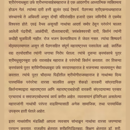
श्रीरंगनाथबुवा उर्फ श्रीभय्यासाहेबमहाराज हे एक आदरणीय आध्यात्मिक व्यक्तिमत्व
होऊन गेलं. त्यांच्या दारी हत्ती झुलंत एवढं ऐश्वर्य. पैठणच्या श्रीएकनाथमहाराज
संस्थानचे ते अधिपती असून दोन्ही मंदिरांसहित हजारो एकर जमिनीचे ते एकमेव
विश्वस्त होते. एवढं वैभव असूनही नाथांचा आदर्श समोर ठेवून परंपरेनं चालत
आलेली पंढरीची, आळंदीची, दौलताबादची, त्र्यंबकेश्वरची वारी, किर्तनं त्यांनी
कधीही चुकविली नाहीत. रोज भजन केल्याशिवाय ते जेवत नसत. त्यांचा शिष्यवर्ग
मोठ्याप्रमाणात असून तो पैठणसहित संपूर्ण महाराष्ट्रभर पसरलेला आहे. कार्तिक
वद्य त्रयोदशीस त्यांनी जगाचा निरोप घेतला. त्यांचे दुसऱ्या क्रमांकाचे पुत्र
श्रीमधुसूदनबुवा उर्फ रावसाहेब महाराज हे परंपरेची किर्तनं करतात. तर तिसऱ्या
क्रमांकाचे पुत्र श्रीवेणीमाधवबुवा उर्फ सरदारमहाराज हे भजनाच्या माध्यमातून सेवा
करतात. त्यांचे पुत्र चौदाव्या पिढीतील श्रीयोगीराजमहाराज हे नाथांच्या दिव्य
पारमार्थिक परंपरेचा वारसा चालवित असून शेकडो वारकरी सांप्रदायिक
किर्तनाच्याद्वारा महाराष्ट्रात आणि महाराष्ट्राबाहेरही वारकरी संप्रदायाच्या प्रसार
प्रचाराचं व समाजप्रबोधनाचं कार्य करीत आहेत. व्यवसायानं इंजिनिअर असलेल्या
महाराजांनी नाथांची परंपरा वाढविण्यासाठी अनेक सामाजिक, तथा पारमार्थिक
उपक्रम हाती घेतले आहेत.
इतर नाथवंशीय मंडळिही आपला व्यवसाय सांभाळून नाथांचा वारसा जपण्याचा
प्रयत्न करतात. राजकीय क्षेत्रात श्रीहरिपंडितबुवा, शिक्षण क्षेत्रात डॉ. श्री.