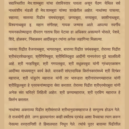
सद्यस्थितीत मेघ:शामबुवा यांचा वंशविस्तार पावला असून पैठण येथिल सर्व
नाथवंशीय मंडळी ही मेघ:शामबुवा यांच्या शाखेतील आहेत. नाथांच्या पाचव्या,
सहाव्या, सातव्या पिढीत रामचंद्रबुवा, छय्याबुवा, मय्याबुवा, काशीनाथबुवा,
विश्वनाथबुवा इ. महान संगीतज्ञ, गायक जन्मास आले. आपल्या स्वर्गीय
गायनकलेच्याद्वारा दीपराग गाताच दिवा पेटावा हा अधिकार असल्याने भोसले, पेशवे,
शिंदे, होळकर, निंबाळकर आदींकडून त्यांना अनेक जहागिऱ्या मिळाल्या.
नवव्या पिढीत वैजनाथबुवा, भागवतबुवा, बाराव्या पिढीत त्र्यंबकबुवा, तेराव्या पिढीत
श्रीचंद्रशेखरबुवा, श्रीगिरिषबुवा, श्रीमिलिंदबुवा आदींनी गानपरंपरा पुढे चालविली
आहे. श्री नरहरिबुवा, श्री गणपतबुवा, श्री मधुकरबुवा यांनी ग्रंथप्रकाशन
आदींच्या माध्यमातून कार्य केले. वारकरी सांप्रदायिक किर्तनकारांमध्ये श्री दिगंबर
महाराज, श्री पांडुरंग महाराज यांनी तर भारुडात श्रीनारायणमहाराज यांनी
श्रीविठ्ठलबुवा हे प्रवचनांच्याद्वारा सेवा करतात. तेराव्या पिढीत श्रीप्रमोदबुवा यांनी
अनेक संत चरित्रे लिहिली आहेत. श्री छय्यामहाराज, श्री प्रविण महाराज हे
किर्तन करतात.
नाथांच्या अकराव्या पिढीत श्रीमंतराजे श्रीभानुदासमहाराज हे सत्पुरुष होऊन गेले.
ते राजयोगी होते. लग्न झाल्यानंतर काही वर्षांतच प्रचंड आशा वैभवाचा त्याग करुन
नेसल्या वस्त्रानिशी ते हिमालयात निघून गेले. त्यांचे पुत्र बाराव्या पिढीतील