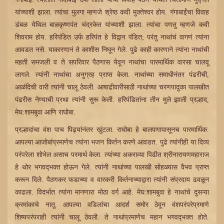
यांच्याशी झाला. त्यांचा मुलगा म्हणजे श्रेष्ठ कवी मुक्‍तेश्वर होय. गंगाबाईंचा विवाह
डंबळ येथिल बाळकृष्णपंत चंद्रकेत यांच्याशी झाला. त्यांचा पणतु म्हणजे कवी
शिवराम होय. हरिपंडित उर्फ हरिपंत हे विद्वान पंडित; परंतु नाथांचं वागणं त्यांना
आवडत नसे. याकारणानं ते काशीस निघून गेले. पुढे काही कारणाने त्यांना नाथांची
महती समजली व ते सपरिवार पैठणास येवून नाथांचा पारमार्थिक वारसा चालवू
लागले. त्यांनी नाथांचा अनुग्रह प्राप्त केला. नाथांच्या समाधीनंतर पंढरीची,
आळंदिची वारी त्यांनी चालू ठेवली. आषाढीवारीसाठी नाथांच्या चरणपादुका पालखीत
पंढरीस नेण्याची प्रथा त्यांनी सुरू केली. हरिपंडितांना तीन मुले झाली प्रल्हाद,
मेघ:शामबुवा आणि राघोबा.
प्रल्हादांचा वंश पाच पिढ्यांनंतर खुंटला. राघोबा हे बालपणापासूनच पारमार्थिक.
आपल्या आजोबांप्रमाणेच त्यांना भजन किर्तन करणे आवडत. पुढे त्यांनीही या दिव्य
परंपरेला शोभेल असाच परमार्थ केला. त्यांच्या अकराव्या पिढीत श्रीनारायणमहाराज
हे थोर भगवद्‍भक्त होऊन गेले. त्यांनी नाथांच्या पालखी सोहळ्यास वैभव प्राप्त
करून दिले. पैठणकर फडाच्या व वारकरी किर्तनाच्याद्वारा त्यांनी संप्रदाय ढवळून
काढला. विदर्भात त्यांना मानणारा मोठा वर्ग आहे. मेघ:शामबुवा हे नाथांचे दुसऱ्या
क्रमांकाचे नातू. आपल्या वडिलांचा आदर्श समोर ठेवून वंशपरंपरेप्रमाणे
शिष्यपरंपराही त्यांनी चालू ठेवली. ते नाथांप्रमाणेच महान भगवद्‍भक्त होते.