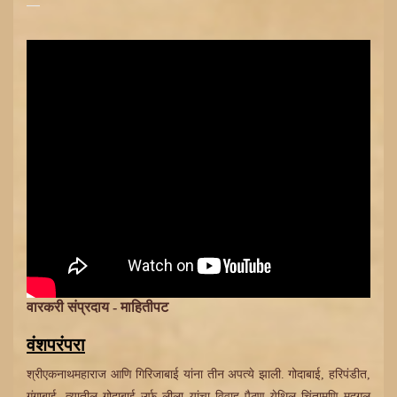
वारकरी संप्रदाय - माहितीपट
वंशपरंपरा
श्रीएकनाथमहाराज आणि गिरिजाबाई यांना तीन अपत्ये झाली. गोदाबाई, हरिपंडीत,
गंगाबाई. त्यातील गोदाबाई उर्फ लीला यांचा विवाह पैठण येथिल चिंतामणि मुद्‍गल