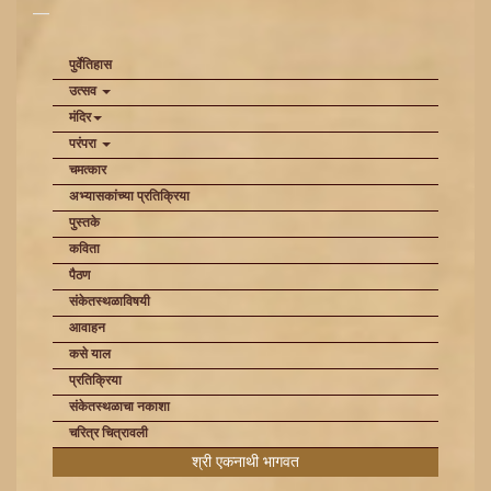
पुर्वेतिहास
उत्सव
मंदिर
परंपरा
चमत्कार
अभ्यासकांच्या प्रतिक्रिया
पुस्तके
कविता
पैठण
संकेतस्थळाविषयी
आवाहन
कसे याल
प्रतिक्रिया
संकेतस्थळाचा नकाशा
चरित्र चित्रावली
श्री एकनाथी भागवत