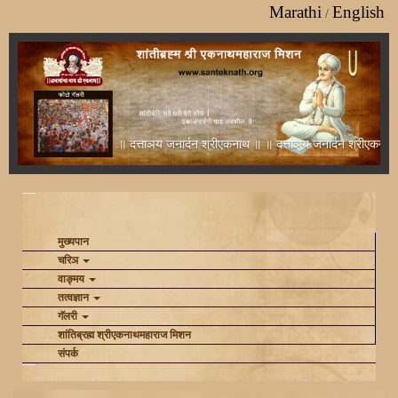
Marathi
English
/
॥ दत्ताञय जनार्दन श्रीएकनाथ ॥ ॥ दत्ताञय जनार्दन श्रीएकनाथ ॥ ॥
(current)
मुख्यपान
चरिञ
वाङ्‍मय
तत्वज्ञान
गॅलरी
शांतिब्रह्म श्रीएकनाथमहाराज मिशन
संपर्क